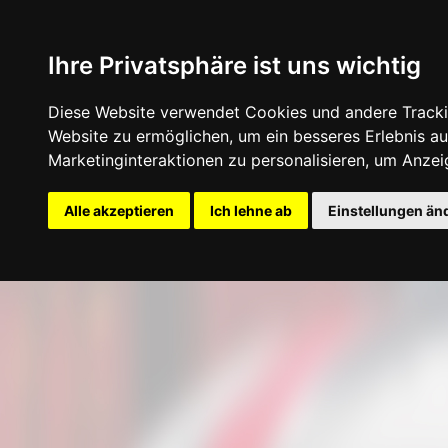
Ihre Privatsphäre ist uns wichtig
Diese Website verwendet Cookies und andere Tracki
Website zu ermöglichen
,
um ein besseres Erlebnis au
Marketinginteraktionen zu personalisieren
,
um Anzeig
Startseite
Konfigurator
Felgen
Rei
Alle akzeptieren
Ich lehne ab
Einstellungen än
Update cookies preferences