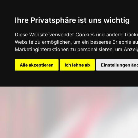
Ihre Privatsphäre ist uns wichtig
Diese Website verwendet Cookies und andere Tracki
Website zu ermöglichen
,
um ein besseres Erlebnis au
Marketinginteraktionen zu personalisieren
,
um Anzeig
Startseite
Konfigurator
Felgen
Rei
Alle akzeptieren
Ich lehne ab
Einstellungen än
Update cookies preferences