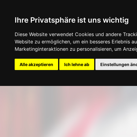
Ihre Privatsphäre ist uns wichtig
Diese Website verwendet Cookies und andere Tracki
Website zu ermöglichen
,
um ein besseres Erlebnis au
Marketinginteraktionen zu personalisieren
,
um Anzeig
Startseite
Konfigurator
Felgen
Rei
Alle akzeptieren
Ich lehne ab
Einstellungen än
Update cookies preferences