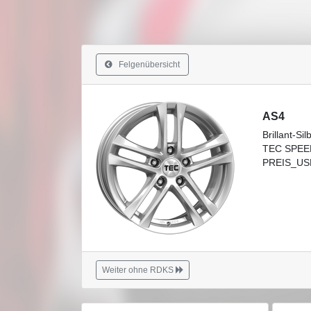
Felgenübersicht
AS4
Brillant-Sil
TEC SPEE
PREIS_USE
Weiter ohne RDKS