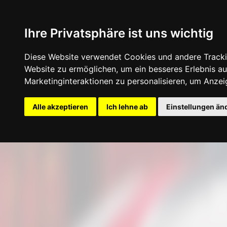
Ihre Privatsphäre ist uns wichtig
Diese Website verwendet Cookies und andere Tracki
Website zu ermöglichen
,
um ein besseres Erlebnis au
Marketinginteraktionen zu personalisieren
,
um Anzeig
Startseite
Konfigurator
Felgen
Rei
Alle akzeptieren
Ich lehne ab
Einstellungen än
Update cookies preferences