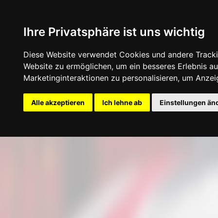
Ihre Privatsphäre ist uns wichtig
Diese Website verwendet Cookies und andere Tracki
Website zu ermöglichen
,
um ein besseres Erlebnis au
Marketinginteraktionen zu personalisieren
,
um Anzeig
Startseite
Konfigurator
Felgen
Rei
Alle akzeptieren
Ich lehne ab
Einstellungen än
Update cookies preferences