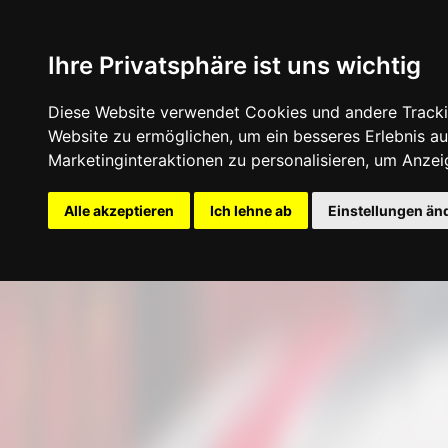
Ihre Privatsphäre ist uns wichtig
Diese Website verwendet Cookies und andere Tracki
Website zu ermöglichen
,
um ein besseres Erlebnis au
Marketinginteraktionen zu personalisieren
,
um Anzeig
Startseite
Konfigurator
Felgen
Rei
Alle akzeptieren
Ich lehne ab
Einstellungen än
Update cookies preferences