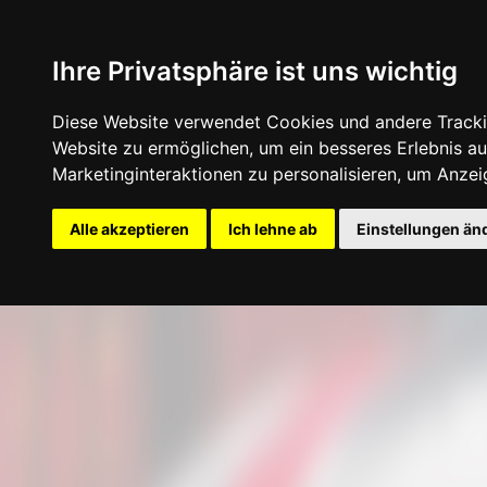
Ihre Privatsphäre ist uns wichtig
Diese Website verwendet Cookies und andere Tracki
Website zu ermöglichen
,
um ein besseres Erlebnis au
Marketinginteraktionen zu personalisieren
,
um Anzeig
Startseite
Konfigurator
Felgen
Rei
Alle akzeptieren
Ich lehne ab
Einstellungen än
Update cookies preferences